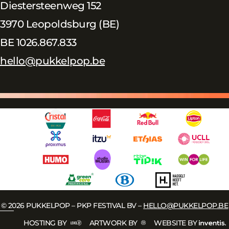
Diestersteenweg 152
3970 Leopoldsburg (BE)
BE 1026.867.833
hello@pukkelpop.be
© 2026 PUKKELPOP – PKP FESTIVAL BV –
HELLO@PUKKELPOP.BE
HOSTING BY
ARTWORK BY
WEBSITE BY