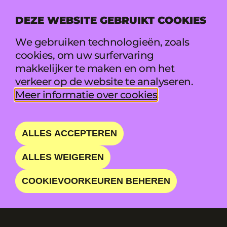
DEZE WEBSITE GEBRUIKT COOKIES
MENU
We gebruiken technologieën, zoals
cookies, om uw surfervaring
makkelijker te maken en om het
verkeer op de website te analyseren.
Nieuwsoverzicht
Meer informatie over cookies
.
UCLL, POM LIMBURG
EN PUKKELPOP
ALLES ACCEPTEREN
PRESENTEREN
ALLES WEIGEREN
‘ECHOES OF THE
COOKIEVOORKEUREN BEHEREN
FUTURE’