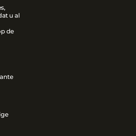
s,
at u al
op de
vante
ige