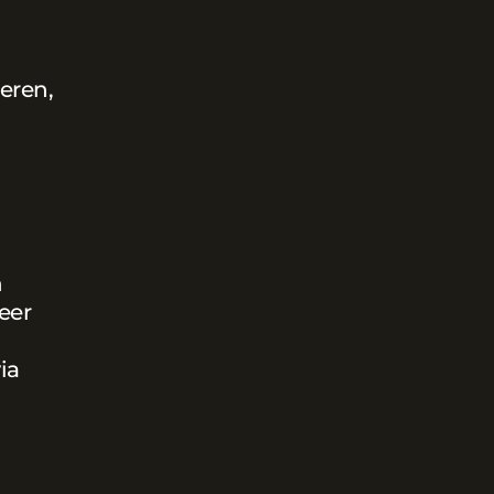
eren,
n
eer
ia