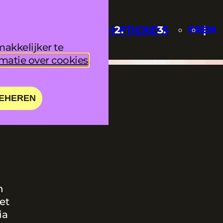
UPDATES
LINE-UP
TICKETS
FR
EN
akkelijker te
matie over cookies
.
EHEREN
n
et
ia