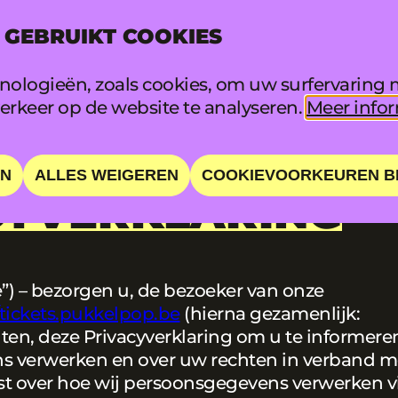
 GEBRUIKT COOKIES
INFO
FAQ
ologieën, zoals cookies, om uw surfervaring m
rkeer op de website te analyseren.
Meer infor
EN
ALLES WEIGEREN
COOKIEVOORKEUREN B
CYVERKLARING
nze”) – bezorgen u, de bezoeker van onze
/tickets.pukkelpop.be
(hierna gezamenlijk:
en, deze Privacyverklaring om u te informere
s verwerken en over uw rechten in verband m
st over hoe wij persoonsgegevens verwerken v