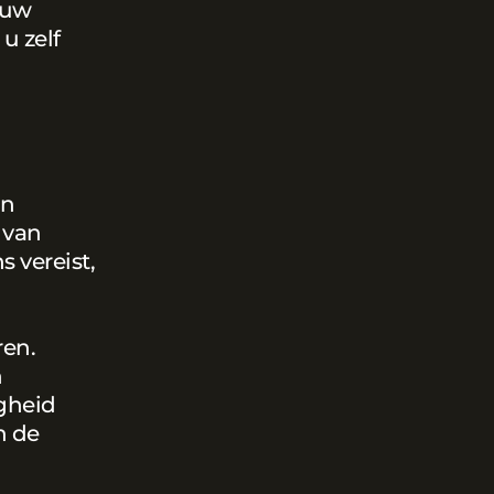
 uw
u zelf
jn
 van
 vereist,
ren.
n
igheid
n de