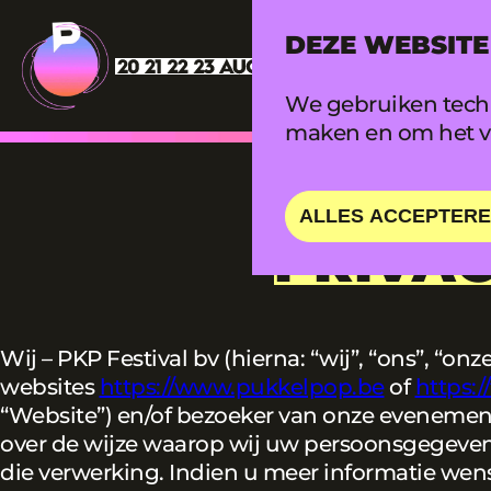
DEZE WEBSITE
We gebruiken techn
maken en om het ve
ALLES ACCEPTER
PRIVA
Wij – PKP Festival bv (hierna: “wij”, “ons”, “o
websites
https://www.pukkelpop.be
of
https:/
“Website”) en/of bezoeker van onze evenement
over de wijze waarop wij uw persoonsgegeven
die verwerking. Indien u meer informatie wen