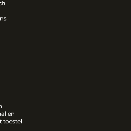
ch
ns
n
aal en
 toestel