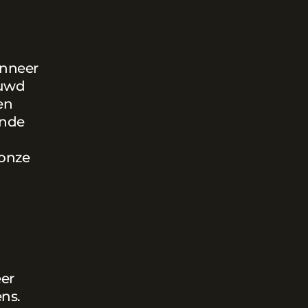
anneer
ouwd
en
ende
 onze
eer
ns.