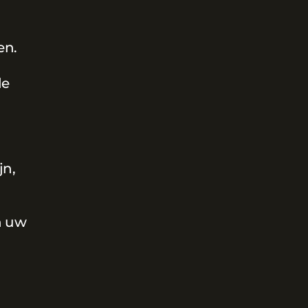
en.
de
jn,
n uw