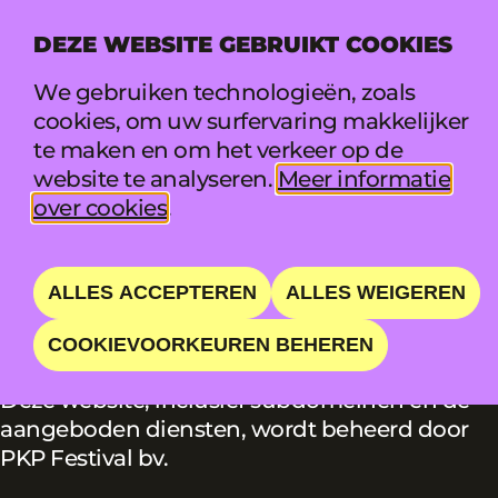
DEZE WEBSITE GEBRUIKT COOKIES
MENU
We gebruiken technologieën, zoals
cookies, om uw surfervaring makkelijker
te maken en om het verkeer op de
ALGEMENE
website te analyseren.
Meer informatie
over cookies
.
VOORWAARDEN
ALLES ACCEPTEREN
ALLES WEIGEREN
WIE IS WIE?
COOKIEVOORKEUREN BEHEREN
Goede afspraken maken goede vrienden.
Deze website, inclusief subdomeinen en de
aangeboden diensten, wordt beheerd door
PKP Festival bv.