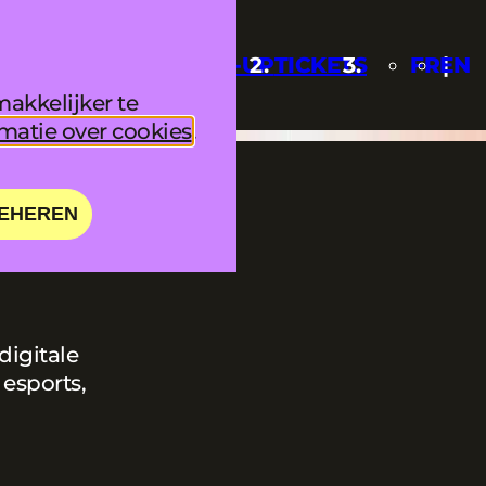
UPDATES
LINE-UP
TICKETS
FR
EN
akkelijker te
matie over cookies
.
EHEREN
digitale
 esports,