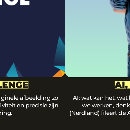
LENGE
AI
iginele afbeelding zo
AI: wat kan het, wat
teit en precisie zijn
we werken, denke
ning.
(Nerdland) fileert de