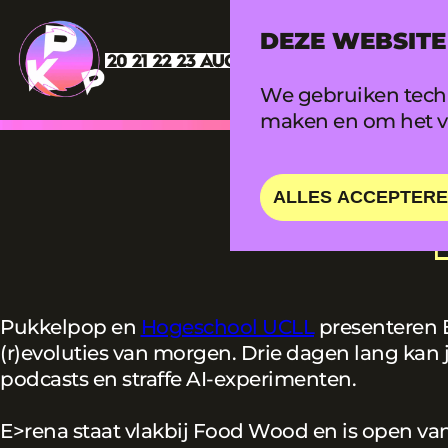
DEZE WEBSITE
We gebruiken techn
maken en om het ve
ALLES ACCEPTER
Pukkelpop en
Hogeschool UCLL
presenteren E
(r)evoluties van morgen. Drie dagen lang kan j
podcasts en straffe AI-experimenten.
E>rena staat vlakbij Food Wood en is open van 1