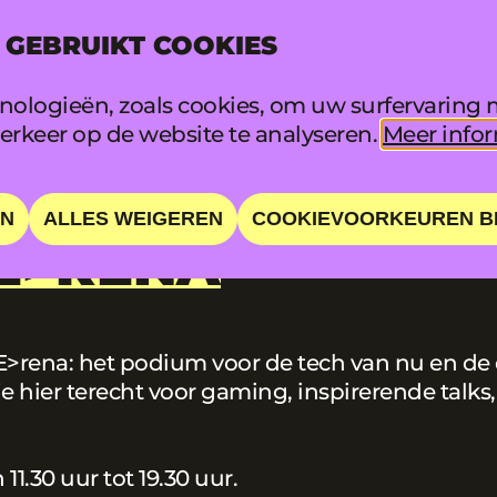
 GEBRUIKT COOKIES
INFO
FAQ
ologieën, zoals cookies, om uw surfervaring m
rkeer op de website te analyseren.
Meer infor
EN
ALLES WEIGEREN
COOKIEVOORKEUREN B
E>RENA
>rena: het podium voor de tech van nu en de 
e hier terecht voor gaming, inspirerende talks,
1.30 uur tot 19.30 uur.