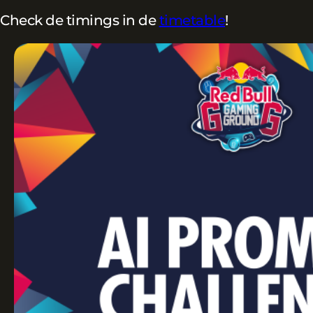
Check de timings in de
timetable
!