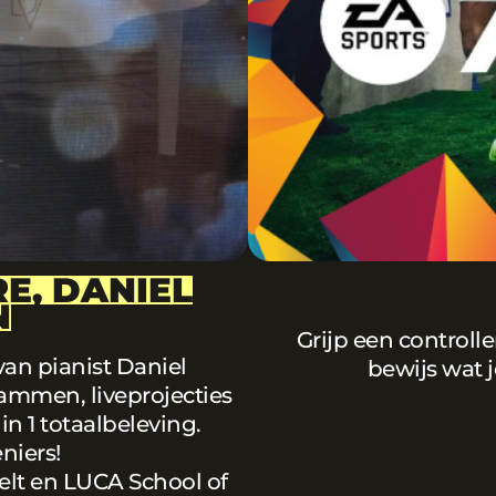
E, DANIEL
N
Grijp een controll
van pianist Daniel
bewijs wat j
ammen, liveprojecties
n 1 totaalbeleving.
eniers!
elt en LUCA School of