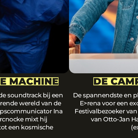
ME MACHINE
DE CAMP
 de soundtrack bij een
De spannendste en pl
nerende wereld van de
E>rena voor een exc
apscommunicator Ina
Festivalbezoeker van
cnocke mixt hij
van Otto-Jan Ha
tot een kosmische
(e