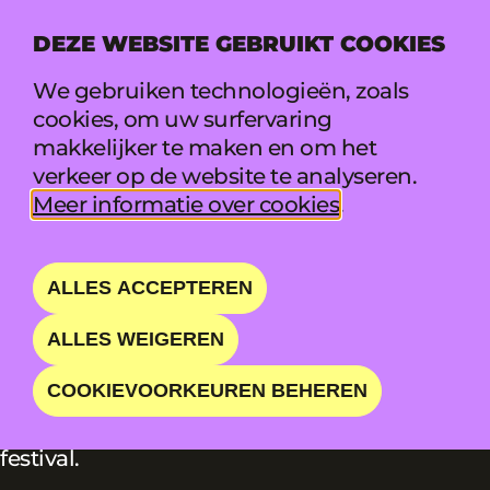
DEZE WEBSITE GEBRUIKT COOKIES
MENU
We gebruiken technologieën, zoals
cookies, om uw surfervaring
makkelijker te maken en om het
CAMPING CHILL
verkeer op de website te analyseren.
Meer informatie over cookies
.
ARRANGEMENTEN
ALLES ACCEPTEREN
Geen zin om te sleuren met je tent of ter
ALLES WEIGEREN
plaatse te beseffen dat je tentharingen thuis
liggen? Met een pre-pitchedpakket staat je
COOKIEVOORKEUREN BEHEREN
slaapplek al klaar! Jij brengt jezelf mee, wij
regelen de basics. Minder gedoe, meer
festival.