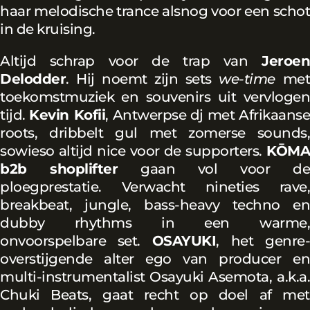
haar melodische trance alsnog voor een schot
in de kruising.
Altijd schrap voor de trap van
Jeroen
Delodder
. Hij noemt zijn sets
we-time
me
toekomstmuziek en souvenirs uit vervlogen
tijd.
Kevin Kofii
, Antwerpse dj met Afrikaans
roots, dribbelt gul met zomerse sounds,
sowieso altijd nice voor de supporters.
KŌMA
b2b shoplifter
gaan vol voor d
ploegprestatie. Verwacht nineties rave,
breakbeat, jungle, bass-heavy techno en
dubby rhythms in een warme,
onvoorspelbare set.
OSAYUKI
, het genre-
overstijgende alter ego van producer en
multi-instrumentalist Osayuki Asemota, a.k.a.
Chuki Beats, gaat recht op doel af met