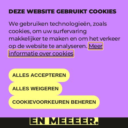
DEZE WEBSITE GEBRUIKT COOKIES
MENU
We gebruiken technologieën, zoals
cookies, om uw surfervaring
makkelijker te maken en om het verkeer
op de website te analyseren.
Meer
Nieuwsoverzicht
informatie over cookies
.
NIEUWE NAMEN:
BECKY HILL,
ALLES ACCEPTEREN
NATASHA
ALLES WEIGEREN
BEDINGFIELD,
COOKIEVOORKEUREN BEHEREN
MILOLAATHETLUKKE
EN MEEEER.