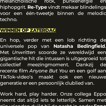
melancholische rock, punkenergie en
hiphopgrit.
Re-Type
vindt mekaar blindelings
voor een één-tweetje binnen de melodic
techno.
WINNEN OP ZATERDAG
En hop, verder met een lob richting de
universele pop van
Natasha Bedingfield
.
Met
Unwritten
scoorde ze wereldwijd ee
gigantische hit die intussen is uitgegroeid tot
collectief meezingmoment. Dankzij de
recente film
Anyone But You
en een golf aan
TikTok-video’s maakt ook een nieuwe
generatie er een persoonlijk clublied van.
Work hard, play harder. Onze collega Eppo
neemt dat altijd iets te letterlijk. Samen met