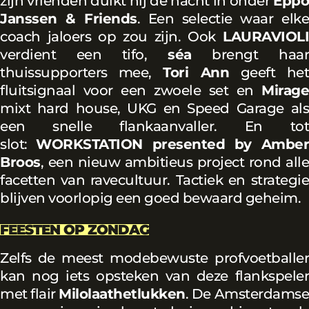
zijn vrienden duikt hij de nacht in onder
Eppo
Janssen & Friends
. Een selectie waar elk
coach jaloers op zou zijn. Ook
LAURAVIOLI
verdient een tifo,
séa
brengt haa
thuissupporters mee,
Tori Ann
geeft he
fluitsignaal voor een zwoele set en
Mirage
mixt hard house, UKG en Speed Garage als
een snelle flankaanvaller. En tot
slot:
WORKSTATION presented by Amber
Broos
, een nieuw ambitieus project rond alle
facetten van ravecultuur. Tactiek en strategie
blijven voorlopig een goed bewaard geheim.
FEESTEN OP ZONDAG
Zelfs de meest modebewuste profvoetballer
kan nog iets opsteken van deze flankspeler
met flair
Milolaathetlukken
. De Amsterdamse