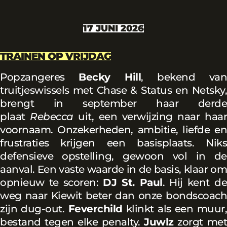
17 JUNI 2026
TRAINEN OP VRIJDAG
Popzangeres
Becky Hill
, bekend van
truitjeswissels met Chase & Status en Netsky,
brengt in september haar derde
plaat
Rebecca
uit, een verwijzing naar haa
voornaam. Onzekerheden, ambitie, liefde en
frustraties krijgen een basisplaats. Niks
defensieve opstelling, gewoon vol in de
aanval. Een vaste waarde in de basis, klaar om
opnieuw te scoren:
DJ St. Paul
. Hij kent de
weg naar Kiewit beter dan onze bondscoach
zijn dug-out.
Feverchild
klinkt als een muur,
bestand tegen elke penalty.
Juwlz
zorgt me