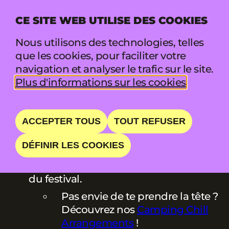
CE SITE WEB UTILISE DES COOKIES
MENU
Nous utilisons des technologies, telles
que les cookies, pour faciliter votre
navigation et analyser le trafic sur le site.
CAMPINGS
Plus d'informations sur les cookies
ACCEPTER TOUS
TOUT REFUSER
Camper à Pukkelpop est déjà synonyme de
fun !
DÉFINIR LES COOKIES
Camping Chill est situé face au terrain
du festival.
Pas envie de te prendre la tête ?
Découvrez nos
Camping Chill
Arrangements
!