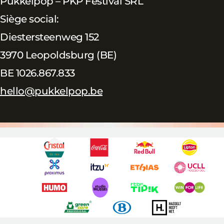
Pukkelpop – PKP Festival SRL
Siège social:
Diestersteenweg 152
3970 Leopoldsburg (BE)
BE 1026.867.833
hello@pukkelpop.be